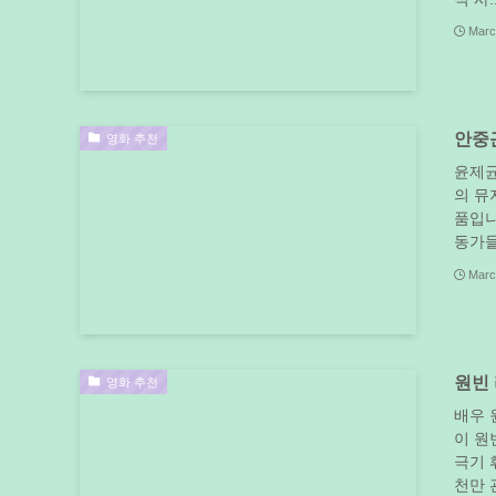
Marc
안중근
영화 추천
윤제균
의 뮤
품입니
동가들의
Marc
원빈 
영화 추천
배우 
이 원
극기 
천만 관