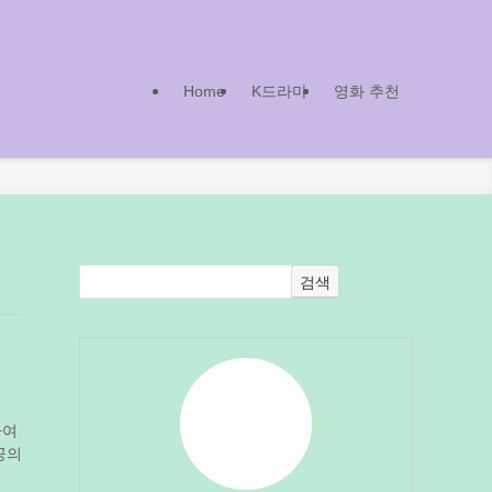
Home
K드라마
영화 추천
검색
하여
공의