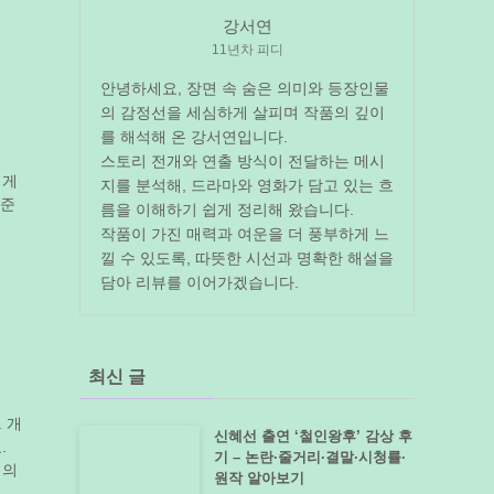
강서연
11년차 피디
안녕하세요, 장면 속 숨은 의미와 등장인물
의 감정선을 세심하게 살피며 작품의 깊이
를 해석해 온 강서연입니다.
스토리 전개와 연출 방식이 전달하는 메시
겁게
지를 분석해, 드라마와 영화가 담고 있는 흐
허준
름을 이해하기 쉽게 정리해 왔습니다.
작품이 가진 매력과 여운을 더 풍부하게 느
낄 수 있도록, 따뜻한 시선과 명확한 해설을
담아 리뷰를 이어가겠습니다.
최신 글
 개
신혜선 출연 ‘철인왕후’ 감상 후
.
기 – 논란·줄거리·결말·시청률·
죄의
원작 알아보기