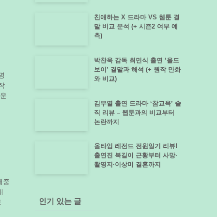
친애하는 X 드라마 VS 웹툰 결
말 비교 분석 (+ 시즌2 여부 예
측)
박찬욱 감독 최민식 출연 ‘올드
보이’ 결말과 해석 (+ 원작 만화
명
와 비교)
작
립운
김무열 출연 드라마 ‘참교육’ 솔
직 리뷰 – 웹툰과의 비교부터
논란까지
올타임 레전드 전원일기 리뷰!
출연진 복길이 근황부터 사망·
촬영지·이상미 결혼까지
대중
태
인기 있는 글
로