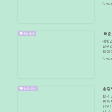
Marc
‘허준
K드라마
대한민
달구었
의 파
Marc
송강호
영화 추천
한국 
봉 당
신부가
식 사..