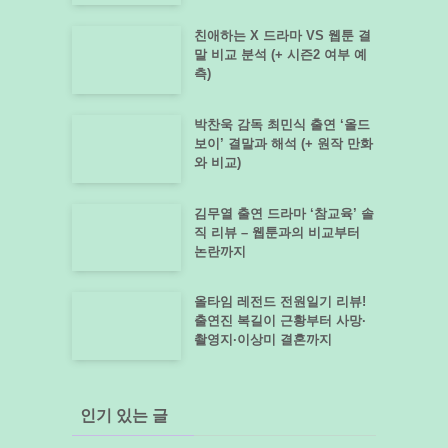
친애하는 X 드라마 VS 웹툰 결
말 비교 분석 (+ 시즌2 여부 예
측)
박찬욱 감독 최민식 출연 ‘올드
보이’ 결말과 해석 (+ 원작 만화
와 비교)
김무열 출연 드라마 ‘참교육’ 솔
직 리뷰 – 웹툰과의 비교부터
논란까지
올타임 레전드 전원일기 리뷰!
출연진 복길이 근황부터 사망·
촬영지·이상미 결혼까지
인기 있는 글