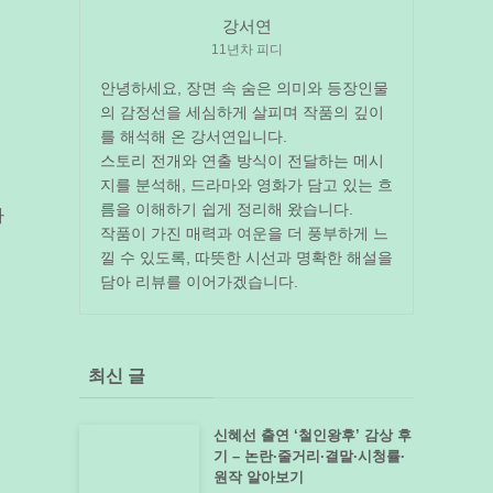
강서연
11년차 피디
안녕하세요, 장면 속 숨은 의미와 등장인물
의 감정선을 세심하게 살피며 작품의 깊이
를 해석해 온 강서연입니다.
스토리 전개와 연출 방식이 전달하는 메시
지를 분석해, 드라마와 영화가 담고 있는 흐
름을 이해하기 쉽게 정리해 왔습니다.
사
작품이 가진 매력과 여운을 더 풍부하게 느
낄 수 있도록, 따뜻한 시선과 명확한 해설을
담아 리뷰를 이어가겠습니다.
최신 글
신혜선 출연 ‘철인왕후’ 감상 후
기 – 논란·줄거리·결말·시청률·
원작 알아보기