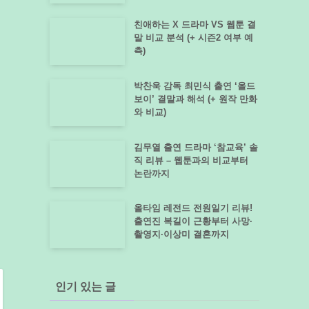
친애하는 X 드라마 VS 웹툰 결
말 비교 분석 (+ 시즌2 여부 예
측)
박찬욱 감독 최민식 출연 ‘올드
보이’ 결말과 해석 (+ 원작 만화
와 비교)
김무열 출연 드라마 ‘참교육’ 솔
직 리뷰 – 웹툰과의 비교부터
논란까지
올타임 레전드 전원일기 리뷰!
출연진 복길이 근황부터 사망·
촬영지·이상미 결혼까지
인기 있는 글