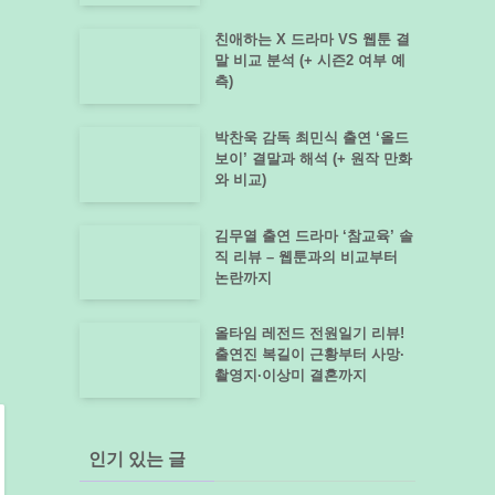
친애하는 X 드라마 VS 웹툰 결
말 비교 분석 (+ 시즌2 여부 예
측)
박찬욱 감독 최민식 출연 ‘올드
보이’ 결말과 해석 (+ 원작 만화
와 비교)
김무열 출연 드라마 ‘참교육’ 솔
직 리뷰 – 웹툰과의 비교부터
논란까지
올타임 레전드 전원일기 리뷰!
출연진 복길이 근황부터 사망·
촬영지·이상미 결혼까지
인기 있는 글