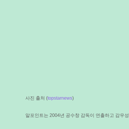
사진 출처 (
topstarnews
)
알포인트는 2004년 공수창 감독이 연출하고 감우성,